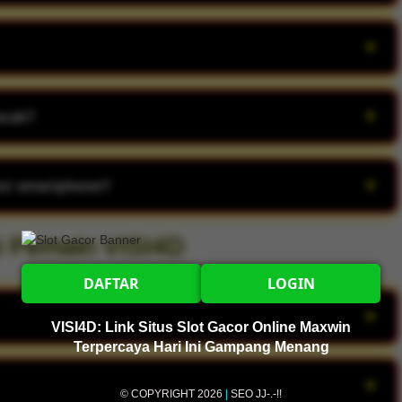
ormasi mengenai permainan slot online populer yang sering dimainkan
▼
ntuk menggambarkan permainan slot yang dianggap sering memberikan
▼
acak?
Random Number Generator (RNG) sehingga hasil permainan bersifat
▼
lui smartphone?
lui perangkat mobile maupun desktop.
i Pemain VISI4D
DAFTAR
LOGIN
▼
VISI4D: Link Situs Slot Gacor Online Maxwin
Terpercaya Hari Ini Gampang Menang
D karena pilihan permainannya cukup banyak dan menarik.
▼
© COPYRIGHT 2026
|
SEO JJ-.-!!