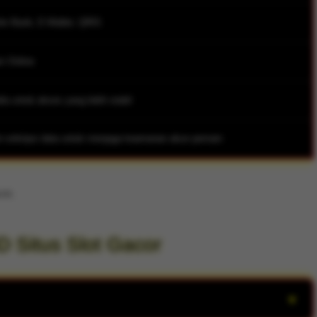
fer Bank, E-Wallet, QRIS
m Online
ia untuk akses yang lebih stabil
m enkripsi data untuk menjaga keamanan akun pemain
cts.
 Situs Slot Gacor
▼