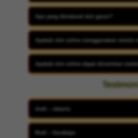
VISI4D merupakan platform yang dikenal menyediakan inf
oleh komunitas slot.
Apa yang dimaksud slot gacor?
Slot gacor adalah istilah yang digunakan oleh pemain u
kemenangan.
Apakah slot online menggunakan sistem 
Ya, sebagian besar permainan slot menggunakan sistem 
acak.
Apakah slot online dapat dimainkan mela
Ya, permainan slot modern sudah mendukung akses mela
Testimon
Andi – Jakarta
Saya sering mencoba berbagai game slot gacor di VISI4
Rudi – Surabaya