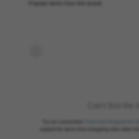
Popular items from this brand
Can't find the 
Try our convenient "
Purchase Request for Ot
support for items from shopping sites other t