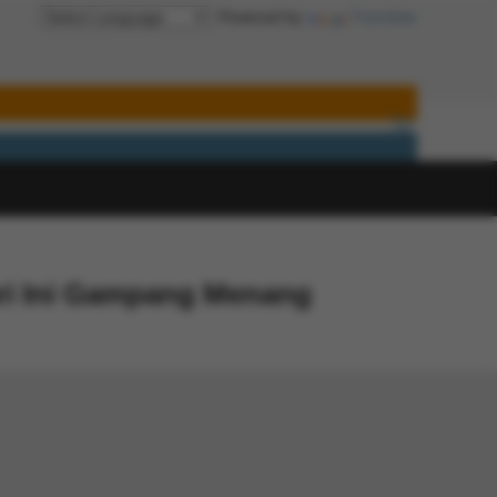
Powered by
Translate
Cart
ari Ini Gampang Menang