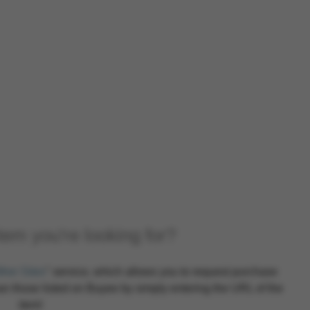
item you're looking for?
her Sites
" service, which allows you to request purchase
han those listed on Buyee by simply entering the URL of the
item!