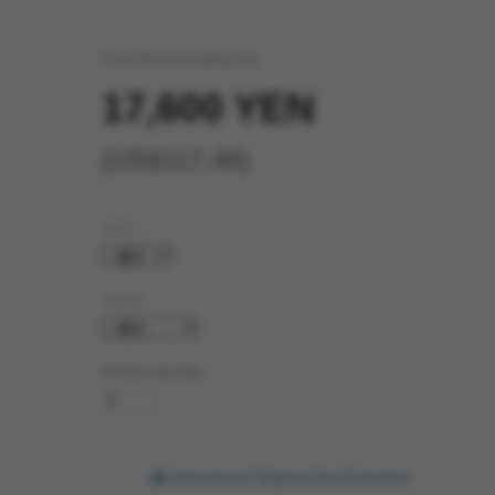
Price (Price including Tax)
17,600 YEN
(US$117.40)
カラー
サイズ
Desired Quantity
International Shipping Fee Estimation