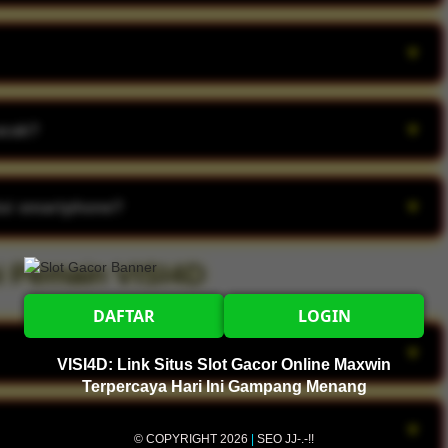
ormasi mengenai permainan slot online populer yang sering dimainkan
▼
ntuk menggambarkan permainan slot yang dianggap sering memberikan
▼
acak?
Random Number Generator (RNG) sehingga hasil permainan bersifat
▼
lui smartphone?
lui perangkat mobile maupun desktop.
i Pemain VISI4D
DAFTAR
LOGIN
▼
VISI4D: Link Situs Slot Gacor Online Maxwin
Terpercaya Hari Ini Gampang Menang
D karena pilihan permainannya cukup banyak dan menarik.
▼
© COPYRIGHT 2026
|
SEO JJ-.-!!