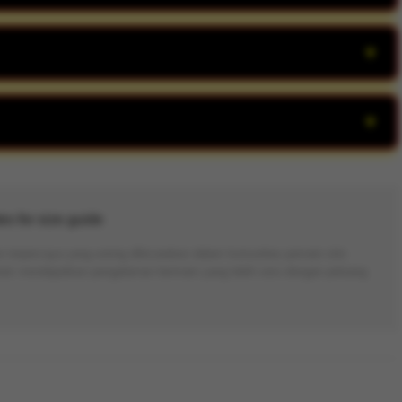
saya kunjungi karena menyediakan berbagai informasi tentang game slot
▼
embahas permainan slot yang sedang populer di komunitas pemain.
▼
tus slot gacor yang menyediakan berbagai jenis permainan slot.
es for size guide
ne terpercaya yang sering dibicarakan dalam komunitas pemain slot.
 untuk mendapatkan pengalaman bermain yang lebih seru dengan peluang