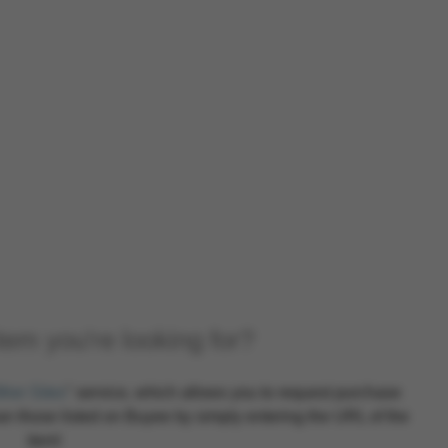
item you're looking for?
her Sites
" service, which allows you to request purchase
han those listed on Buyee by simply entering the URL of the
item!