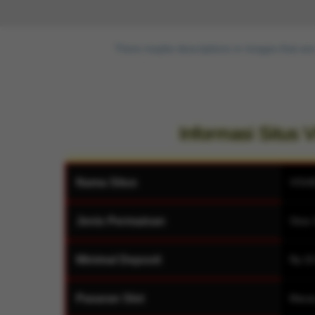
There maybe descriptions or images that are n
Informasi Situs V
Nama Situs
VISI4
Jenis Permainan
Situs 
Minimal Deposit
Rp 10
Pasaran Slot
Macau