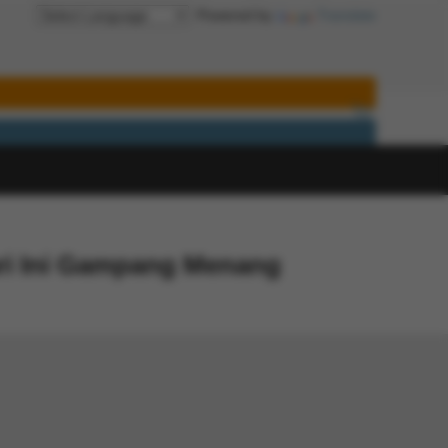
Powered by
Translate
Cart
ari Ini Gampang Menang