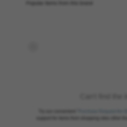
Popular items from this brand
Can't find the 
Try our convenient "
Purchase Request for Ot
support for items from shopping sites other t