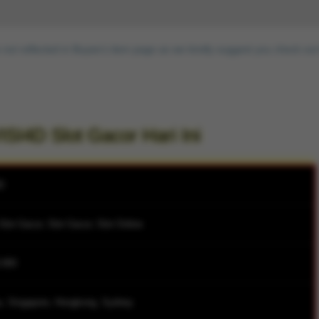
ot reflected in Buyee's item page as we kindly suggest you check out t
ISI4D Slot Gacor Hari Ini
D
Slot Gacor, Slot Gacor, Slot Online
.000
, Singapore, Hongkong, Sydney