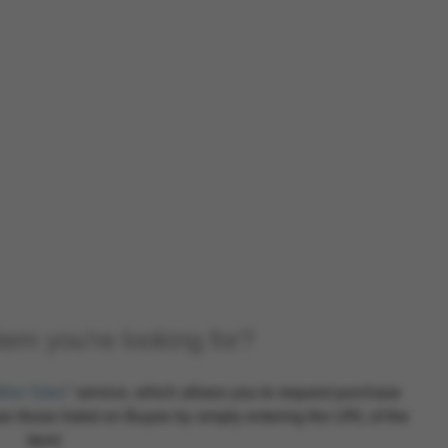
item you're looking for?
her Sites
" service, which allows you to request purchase
han those listed on Buyee by simply entering the URL of the
item!