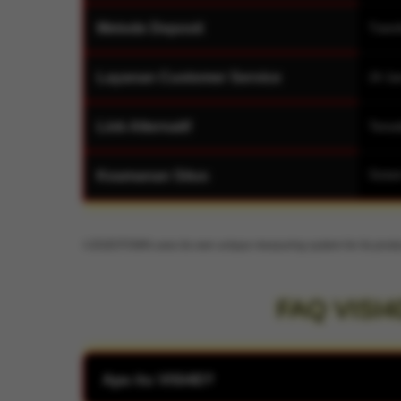
Metode Deposit
Trans
Layanan Customer Service
24 Ja
Link Alternatif
Tersed
Keamanan Situs
Siste
※ZOZOTOWN uses its own unique measuring system for its produ
FAQ VISI4D
Apa itu VISI4D?