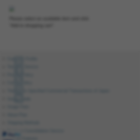
Please select an available item and click
"Add to shopping cart".
Company Profile
Terms of Service
Facebook
Privacy Policy
X
Cookie Policy
Instagram
The Act on Specified Commercial Transactions of Japan
Discord
Usage Guide
Usage Fees
About Plan
Shipping Methods
Package Consolidation Service
Special Features