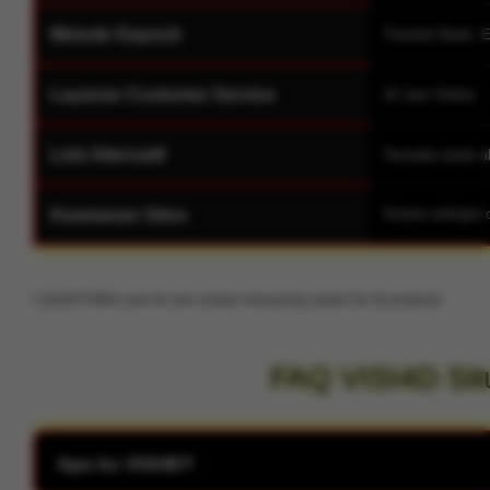
Metode Deposit
Transfer Bank, 
Layanan Customer Service
24 Jam Online
Link Alternatif
Tersedia untuk a
Keamanan Situs
Sistem enkripsi
※ZOZOTOWN uses its own unique measuring system for its products.
FAQ VISI4D Sit
Apa itu VISI4D?