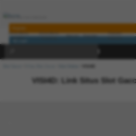
"VISI4D | Buy from Indonesia!
Register
JDirectItems
JDirectItems
Rakuten
Mercari
Rakuten
Auction
Shopping
Rakuma
Login
English
Slot Gacor
Situs Slot Gacor
Slot Online
VISI4D
First Time User?
Inquiry / FAQ
Campaign
VISI4D: Link Situs Slot Ga